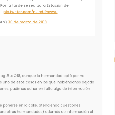
Por la tarde se realizará Estación de
l.
pic.twitter.com/nJImUPnwwu
oro)
30 de marzo de 2018
htag
#LaO18
, aunque la hermandad optó por no
 Es uno de esos casos en los que, habiéndonos dejado
nes, pudimos echar en falta algo de información
e ponerse en la calle, atendiendo cuestiones
 para otras hermandades) además de información al