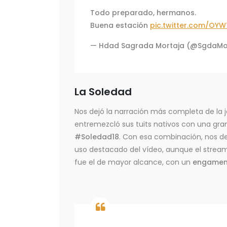
Todo preparado, hermanos.
Buena estación
pic.twitter.com/OY
— Hdad Sagrada Mortaja (@SgdaMo
La Soledad
Nos dejó la narración más completa de la j
entremezcló sus tuits nativos con una gra
#Soledad18
. Con esa combinación, nos d
uso destacado del vídeo, aunque el streamin
fue el de mayor alcance, con un
engament