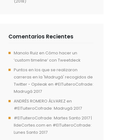
(2018)
Comentarios Recientes
Manolo Ruiz
en
Cómo hacer un
‘custom timeline’ con Tweetdeck
Puntos en los que se realizaron
carreras en la 'Madrugá' recogidos de
Twitter - Opileak
en
#ElTuiteroCofrade:
Madrugá 2017
ANDRÉS ROMERO ÁLVAREZ
en
#ElTuiteroCofrade: Madrugá 2017
#ElTuiteroCofrade: Martes Santo 2017 |
IldeCortes.com
en
#ElTuiteroCofrade:
Lunes Santo 2017