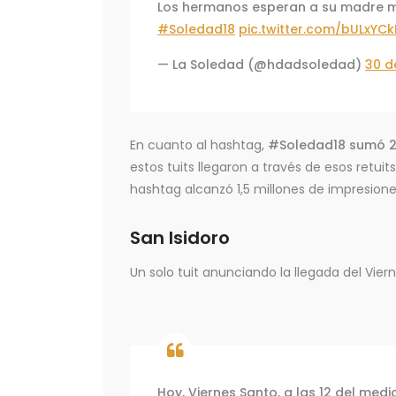
Los hermanos esperan a su madre mie
#Soledad18
pic.twitter.com/bULxYCk
— La Soledad (@hdadsoledad)
30 d
En cuanto al hashtag,
#Soledad18 sumó 27
estos tuits llegaron a través de esos retui
hashtag alcanzó 1,5 millones de impresione
San Isidoro
Un solo tuit anunciando la llegada del Vier
Hoy, Viernes Santo, a las 12 del medio