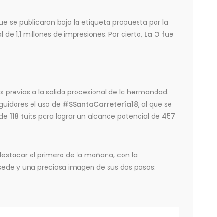
que se publicaron bajo la etiqueta propuesta por la
e 1,1 millones de impresiones. Por cierto,
La O fue
as previas a la salida procesional de la hermandad.
guidores el uso de
#SSantaCarretería18
, al que se
 de
118 tuits
para lograr un alcance potencial de
457
estacar el primero de la mañana, con la
 sede y una preciosa imagen de sus dos pasos: