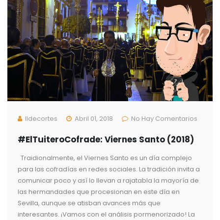
Ildecortes
Abril 01, 2018
No Hay Comentarios
#ElTuiteroCofrade: Viernes Santo (2018)
Traidionalmente, el Viernes Santo es un día complejo
para las cofradías en redes sociales. La tradición invita a
comunicar poco y así lo llevan a rajatabla la mayoría de
las hermandades que procesionan en este día en
Sevilla, aunque se atisban avances más que
interesantes. ¡Vamos con el análisis pormenorizado! La