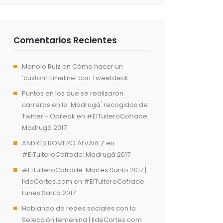
Comentarios Recientes
Manolo Ruiz
en
Cómo hacer un
‘custom timeline’ con Tweetdeck
Puntos en los que se realizaron
carreras en la 'Madrugá' recogidos de
Twitter - Opileak
en
#ElTuiteroCofrade:
Madrugá 2017
ANDRÉS ROMERO ÁLVAREZ
en
#ElTuiteroCofrade: Madrugá 2017
#ElTuiteroCofrade: Martes Santo 2017 |
IldeCortes.com
en
#ElTuiteroCofrade:
Lunes Santo 2017
Hablando de redes sociales con la
Selección femenina | IldeCortes.com